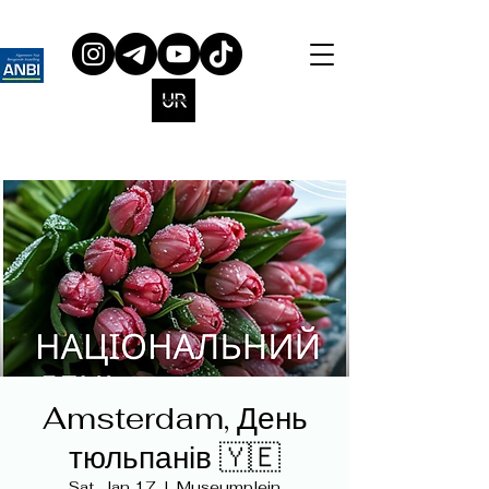
Amsterdam, День
тюльпанів 🇾🇪
Sat, Jan 17
  |  
Museumplein