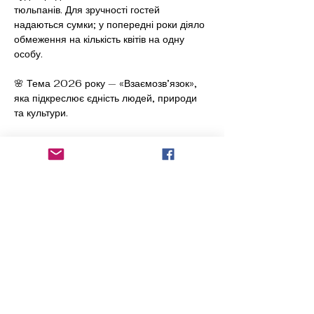
тюльпанів. Для зручності гостей 
надаються сумки; у попередні роки діяло 
обмеження на кількість квітів на одну 
особу.
🌸 Тема 2026 року — «Взаємозв’язок», 
яка підкреслює єдність людей, природи 
та культури.
Подія є чудовою нагодою для 
прогулянки, атмосферних фото та 
знайомства з однією з найвідоміших 
традицій Нідерландів.
Рекомендується приходити завчасно.
Share this event