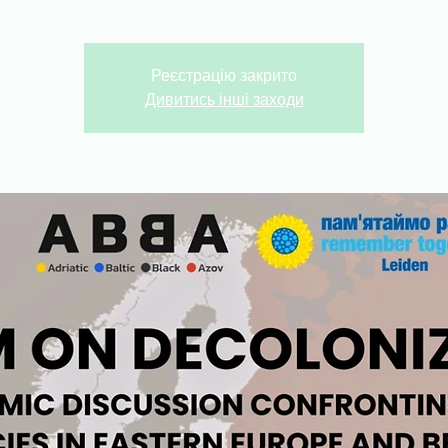
Реєстрацію закрито
Дивитись інші заходи