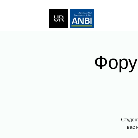
Фору
Студен
вас 