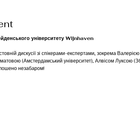
ent
ейденського університету Wijnhaven
стовній дискусії зі спікерами-експертами, зокрема Валеріє
матовою (Амстердамський університет), Алвісом Луксою (Збр
олошено незабаром!