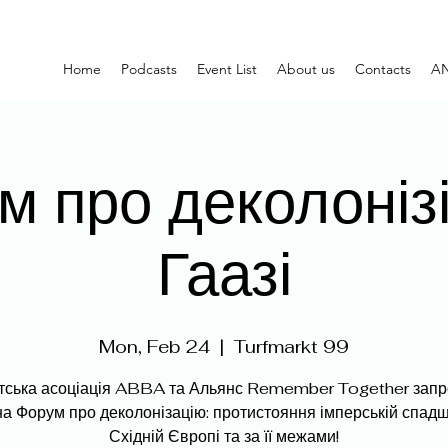
Home
Podcasts
Event List
About us
Contacts
AN
м про деколонізі
Гаазі
Mon, Feb 24
  |  
Turfmarkt 99
тська асоціація ABBA та Альянс Remember Together зап
на Форум про деколонізацію: протистояння імперській спадщ