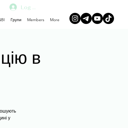
Log In
BI
Групи
Members
More
цію в
рошують
ині у