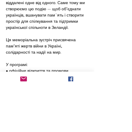
віддалені одне від одного. Саме тому ми 
створюємо цю подію — щоб об’єднати 
українців, вшанувати памʼять і створити 
простір для спілкування та підтримки 
української спільноти в Зеландії.
Ця меморіальна зустріч присвячена 
пам’яті жертв війни в Україні, 
солідарності та надії на мир.
У програмі:
• офіційне відкриття та промови
• хвилина мовчання та Державний Гімн 
України
• творчі виступи українських талантів і 
дітей
Show More