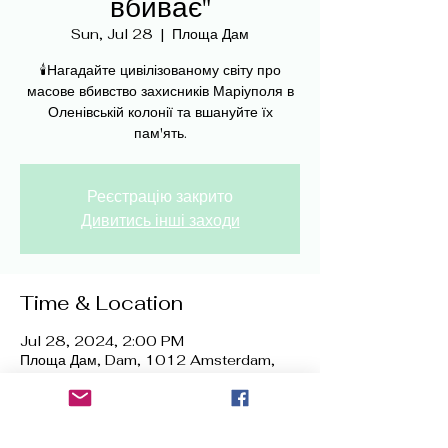
вбиває"
Sun, Jul 28
  |  
Площа Дам
🕯️Нагадайте цивілізованому світу про
масове вбивство захисників Маріуполя в
Оленівській колонії та вшануйте їх
пам'ять.
Реєстрацію закрито
Дивитись інші заходи
Time & Location
Jul 28, 2024, 2:00 PM
Площа Дам, Dam, 1012 Amsterdam,
Нідерланди