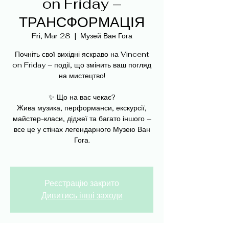
on Friday –
ТРАНСФОРМАЦІЯ
Fri, Mar 28
  |  
Музей Ван Гога
Почніть свої вихідні яскраво на Vincent
on Friday – події, що змінить ваш погляд
на мистецтво!
✨ Що на вас чекає?
Жива музика, перформанси, екскурсії,
майстер-класи, діджеї та багато іншого –
все це у стінах легендарного Музею Ван
Гога.
Реєстрацію закрито
Дивитись інші заходи