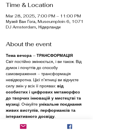
Time & Location
Mar 28, 2025, 7:00 PM – 11:00 PM
Музей Ван Гога, Museumplein 6, 1071
DJ Amsterdam, Нідерланди
About the event
Тема вечора – ТРАНСФОРМАЦІЯ
Світ постійно змінюється, і ви також. Від 
думок і почуттів до способу 
самовираження – трансформація 
невідворотна. Цієї п’ятниці ви відчуєте 
силу змін у всіх її проявах: 
від 
особистих і цифрових метаморфоз 
до творчих інновацій у мистецтві та 
музиці
. Очікуйте 
унікальне поєднання 
живих виступів, перформансів та 
інтерактивного досвіду
.
Вінсент ван Гог, як ніхто інший, розумів, 