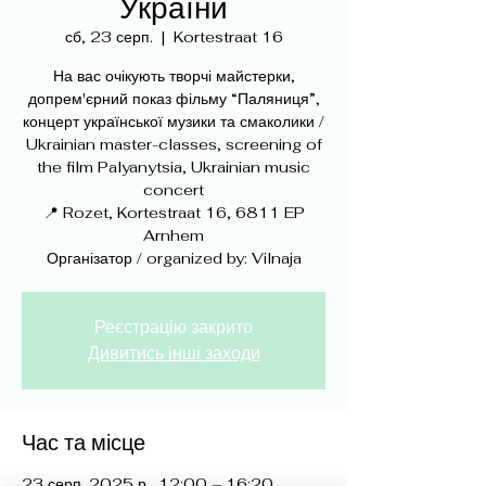
України
сб, 23 серп.
  |  
Kortestraat 16
На вас очікують творчі майстерки,
допрем'єрний показ фільму “Паляниця”,
концерт української музики та смаколики /
Ukrainian master-classes, screening of
the film Palyanytsia, Ukrainian music
concert
📍 Rozet, Kortestraat 16, 6811 EP
Arnhem
Реєстрацію закрито
Дивитись інші заходи
Час та місце
23 серп. 2025 р., 12:00 – 16:20