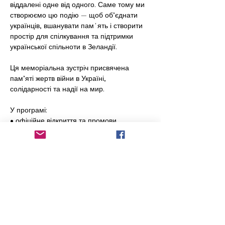
віддалені одне від одного. Саме тому ми 
створюємо цю подію — щоб об’єднати 
українців, вшанувати памʼять і створити 
простір для спілкування та підтримки 
української спільноти в Зеландії.
Ця меморіальна зустріч присвячена 
пам’яті жертв війни в Україні, 
солідарності та надії на мир.
У програмі:
• офіційне відкриття та промови
• хвилина мовчання та Державний Гімн 
України
• творчі виступи українських талантів і 
дітей
Показати більше