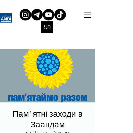
Памʼятні заходи в
Заандам
пн, 24 лют.
  |  
Зандам