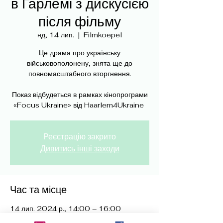
в Гарлемі з дискусією
після фільму
нд, 14 лип.
  |  
Filmkoepel
Це драма про українську
військовополонену, знята ще до
повномасштабного вторгнення.
Показ відбудеться в рамках кінопрограми
Реєстрацію закрито
Дивитись інші заходи
Час та місце
14 лип. 2024 р., 14:00 – 16:00
Filmkoepel, Koepelplein 1b, 2031 WL