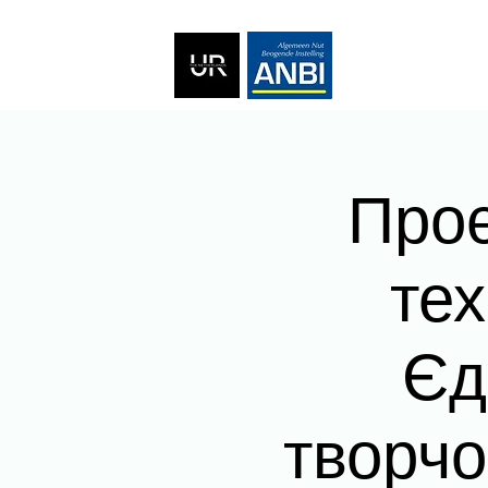
Проє
тех
Єд
творчо