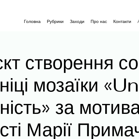
Головна
Рубрики
Заходи
Про нас
Контакти
кт створення с
ніці мозаїки «Un
ність» за мотив
сті Марії Прима