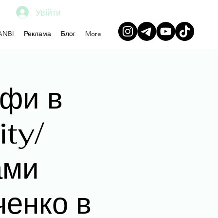
Увійти
ANBI
Реклама
Блог
More
офи в
ity/
ами
ченко в