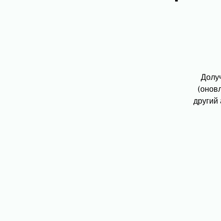
Долуч
(онов
другий 