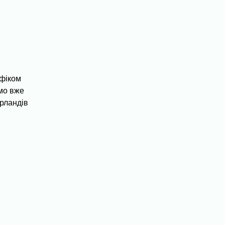
афіком
мо вже
ерландів