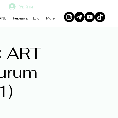
Увійти
ANBI
Реклама
Блог
More
 ART
urum
1)