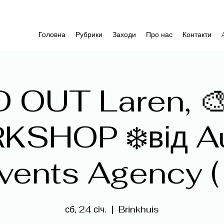
Головна
Рубрики
Заходи
Про нас
Контакти
 OUT Laren, 
KSHOP ❄️від A
vents Agency (
сб, 24 січ.
  |  
Brinkhuis