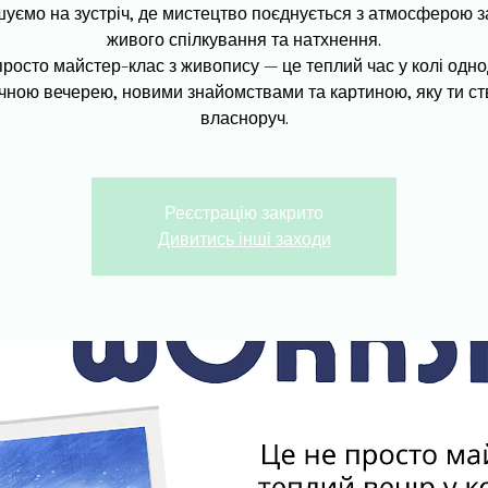
уємо на зустріч, де мистецтво поєднується з атмосферою з
живого спілкування та натхнення.
просто майстер-клас з живопису — це теплий час у колі одно
ачною вечерею, новими знайомствами та картиною, яку ти с
власноруч.
Реєстрацію закрито
Дивитись інші заходи