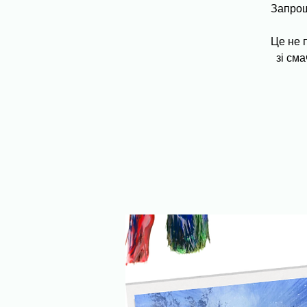
Запрош
Це не 
зі см