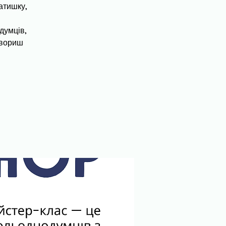
атишку,
думців,
твориш