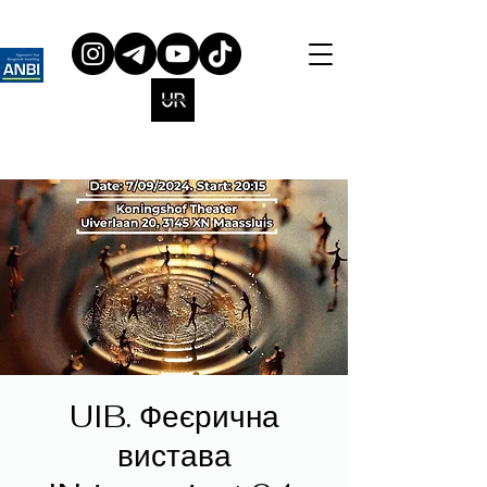
UIB. Феєрична
вистава