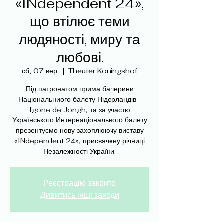
«INdependent 24»,
що втілює теми
людяності, миру та
любові.
сб, 07 вер.
  |  
Theater Koningshof
Під патронатом прима балерини
Національниого балету Нідерландів -
Igone de Jongh, та за участю
Українського Интернаціонального балету
презентуємо нову захоплюючу виставу
«INdependent 24», присвячену річниці
Реєстрацію закрито
Дивитись інші заходи