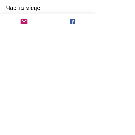
Час та місце
07 вер. 2024 р., 20:15
Theater Koningshof, Uiverlaan 20,
3145 XN Maassluis, Нідерланди
Поділитися
radioukrainenl@gmail.com
©2024 by Radio Ukraine The Netherlands.
KvK - nummer:
90886569
RSIN:
865486335