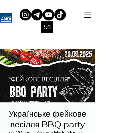
Українське фейкове
весілля BBQ party
сб, 20 вер.
  |  
Already Made Studios -