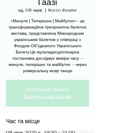
Гаазі
нд, 08 черв.
  |  
Korzo theater
«Минуле | Теперішнє | Майбутнє»– це
трансформаційна трипроектна балетна
вистава, представлена ​​Міжнародним
українським балетом у співпраці з
Фондом Об’єднаного Українського
Балету.Ця мультидисциплінарна
постановка досліджує виміри часу –
минуле, теперішнє та майбутнє – через
універсальну мову танцю
Реєстрацію закрито
Дивитись інші заходи
Час та місце
08 черв. 2025 р., 19:30 – 21:00