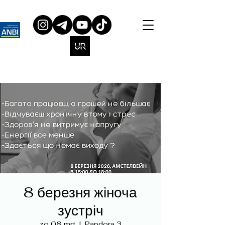
8 березня жіноча
зустріч
zo 08 mrt
  |  
Pandora 3