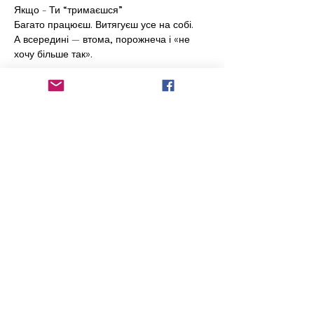
Якщо - Ти “тримаєшся”
Багато працюєш. Витягуєш усе на собі.
А всередині — втома, порожнеча і «не 
хочу більше так».
Гроші даються важче, ніж мали б.
Meer weergeven
Deel dit evenement
radioukrainenl@gmail.com