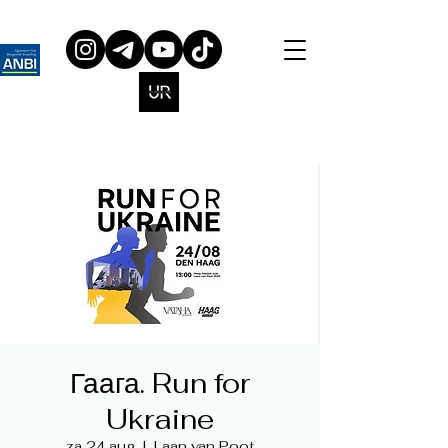
Гаага. Run for
Ukraine
za 24 aug
  |  
Laan van Poot