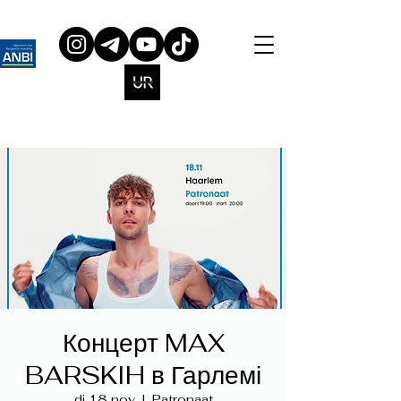
Концерт MAX
BARSKIH в Гарлемі
di 18 nov
  |  
Patronaat