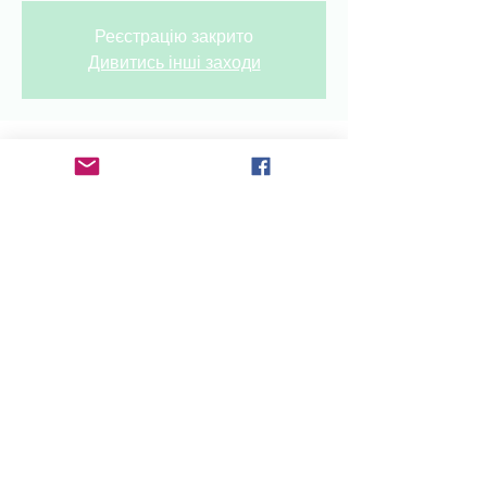
Реєстрацію закрито
Дивитись інші заходи
Tijd en locatie
01 sep 2024, 00:00 – 23:00
binnenlandseClub, Rozengracht 6-8,
1506 SC Zaandam, Nederland
Deel dit evenement
radioukrainenl@gmail.com