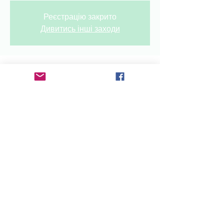
Реєстрацію закрито
Дивитись інші заходи
Tijd en locatie
14 sep 2024, 00:00 – 23:00
binnenlandseClub, Rozengracht 6-8,
1506 SC Zaandam, Nederland
Deel dit evenement
radioukrainenl@gmail.com